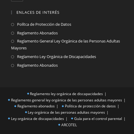
ENLACES DE INTERÉS
Se
Polítca de Protección de Datos
abre
Se
Reglamento Abonados
en
abre
Reglamento General Ley Orgánica de las Personas Adultas
Se
una
en
Mayores
abre
nueva
una
Se
en
Reglamento Ley Orgánica de Discapacidades
pestaña
nueva
abre
una
Se
Reglamento Abonados
pestaña
en
nuev
abre
una
pest
en
nueva
una
pestaña
Reglamento ley orgánica de discapacidades
nueva
Reglamento general ley orgánica de las personas adultas mayores
pestaña
Reglamento abonados
Política de protección de datos
Ley orgánica de las personas adultas mayores
Ley orgánica de discapacidades
Guía para el control parental
ARCOTEL